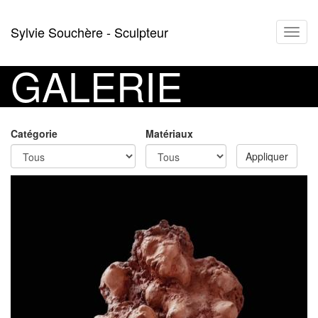
Aller
Sylvie Souchère - Sculpteur
Toggl
au
navig
contenu
principal
GALERIE
Catégorie
Matériaux
Appliquer