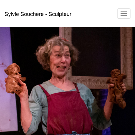
Aller
Sylvie Souchère - Sculpteur
Toggl
au
navig
contenu
principal