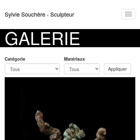
Aller
Sylvie Souchère - Sculpteur
Toggl
au
navig
contenu
principal
GALERIE
Catégorie
Matériaux
Appliquer