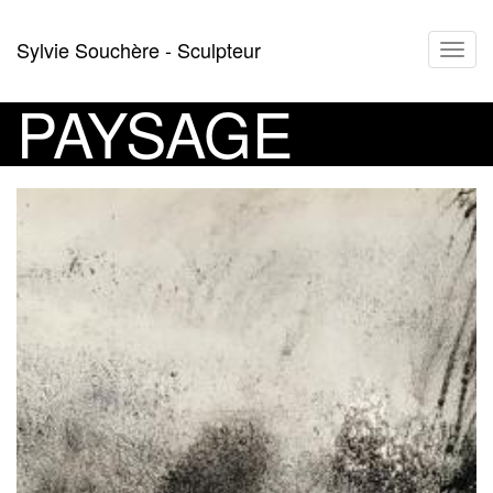
Aller
Sylvie Souchère - Sculpteur
Toggl
au
navig
contenu
principal
PAYSAGE