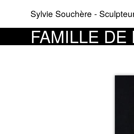
Aller
Sylvie Souchère - Sculpteu
au
contenu
principal
FAMILLE DE