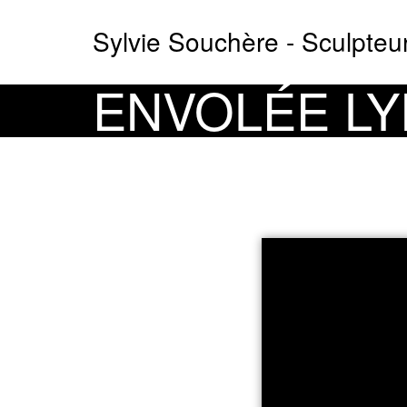
Aller
Sylvie Souchère - Sculpteu
au
contenu
principal
ENVOLÉE LY